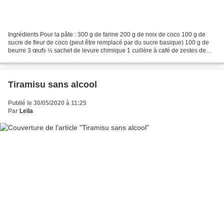
Ingrédients Pour la pâte : 300 g de farine 200 g de noix de coco 100 g de
sucre de fleur de coco (peut être remplacé par du sucre basique) 100 g de
beurre 3 œufs ½ sachet de levure chimique 1 cuillère à café de zestes de
citron 1 pincée de sel Pour l’enrobage...
Tiramisu sans alcool
Publié le 30/05/2020 à 11:25
Par
Leïla