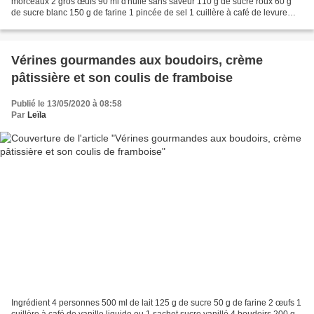
morceaux 2 gros œufs 90 ml d'huile sans saveur 110 g de sucre roux 60 g
de sucre blanc 150 g de farine 1 pincée de sel 1 cuillère à café de levure
chimique 1/2 bicarbonate de soude...
Vérines gourmandes aux boudoirs, crème
pâtissière et son coulis de framboise
Publié le 13/05/2020 à 08:58
Par
Leïla
Ingrédient 4 personnes 500 ml de lait 125 g de sucre 50 g de farine 2 œufs 1
cuillère à café de vanille liquide ou 1 sachet sucre vanillé 4 boudoirs 200 g