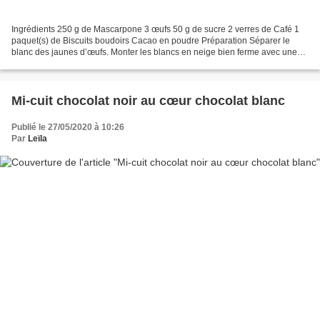
Ingrédients 250 g de Mascarpone 3 œufs 50 g de sucre 2 verres de Café 1
paquet(s) de Biscuits boudoirs Cacao en poudre Préparation Séparer le
blanc des jaunes d’œufs. Monter les blancs en neige bien ferme avec une
pointe de sel. Dans un saladier battre...
Mi-cuit chocolat noir au cœur chocolat blanc
Publié le 27/05/2020 à 10:26
Par
Leïla