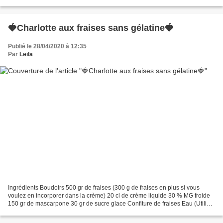
pâtissière Ingrédients 500 ml...
🍓Charlotte aux fraises sans gélatine🍓
Publié le 28/04/2020 à 12:35
Par
Leïla
Ingrédients Boudoirs 500 gr de fraises (300 g de fraises en plus si vous
voulez en incorporer dans la crème) 20 cl de crème liquide 30 % MG froide
150 gr de mascarpone 30 gr de sucre glace Confiture de fraises Eau (Utiliser
idéalement un moule à charnière.)...