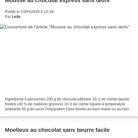
Mousse au chocolat express sans œufs
Publié le 14/04/2020 à 12:39
Par
Leïla
Ingrédients 6 personnes 200 g de chocolat pâtissier 20 cl de crème liquide
froides (30 % de matières grasses) 10 cl de crème liquide à température
ambiante 50 g de sucre Préparation Faire fondre au bain-marie ou au micro-
ondes le chocolat avec les 10...
Moelleux au chocolat sans beurre facile