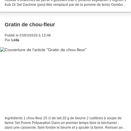
Kub Or Sel Dachine (peut être remplacé par de la pomme de terre) Gombos
frais 1/4 de choux vert ( j’ai...
Gratin de chou-fleur
Publié le 03/03/2020 à 13:46
Par
Leïla
Ingrédients 1 chou-fleur 25 cl de lait 20 g de beurre 2 cuillères à soupe de
farine Sel Poivre Préparation Dans un premier temps faire la béchamel :
dans une casserole, faire fondre le beurre et y ajouter la farine. Remuer avec