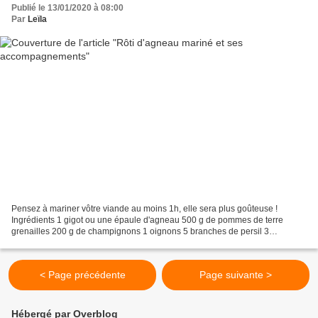
Publié le 13/01/2020 à 08:00
Par
Leïla
Pensez à mariner vôtre viande au moins 1h, elle sera plus goûteuse !
Ingrédients 1 gigot ou une épaule d'agneau 500 g de pommes de terre
grenailles 200 g de champignons 1 oignons 5 branches de persil 3
branches de ciboulette 4 gousses d'ail ½ poivron...
< Page précédente
Page suivante >
Hébergé par Overblog