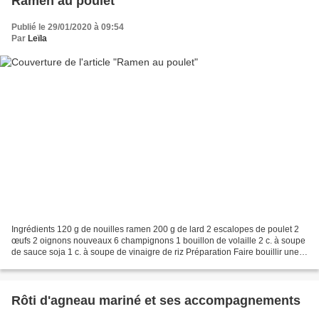
Ramen au poulet
Publié le 29/01/2020 à 09:54
Par
Leïla
Ingrédients 120 g de nouilles ramen 200 g de lard 2 escalopes de poulet 2
œufs 2 oignons nouveaux 6 champignons 1 bouillon de volaille 2 c. à soupe
de sauce soja 1 c. à soupe de vinaigre de riz Préparation Faire bouillir une
casserole d'eau salée. Plonger...
Rôti d'agneau mariné et ses accompagnements