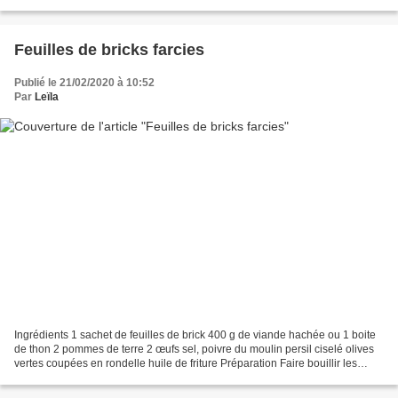
un fouet et ajouter le...
Feuilles de bricks farcies
Publié le 21/02/2020 à 10:52
Par
Leïla
Ingrédients 1 sachet de feuilles de brick 400 g de viande hachée ou 1 boite
de thon 2 pommes de terre 2 œufs sel, poivre du moulin persil ciselé olives
vertes coupées en rondelle huile de friture Préparation Faire bouillir les
pommes de terre, une fois...