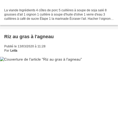
La viande Ingrédients 4 côtes de porc 5 cuillères à soupe de soja salé 8
gousses d'ail 1 oignon 1 cuillère à soupe d'huile d'olive 1 verre d'eau 3
cuillères à café de sucre Étape 1 la marinade Écraser l'ail. Hacher l’oignon.
Mettre votre viande dans un...
Riz au gras à l'agneau
Publié le 13/03/2020 à 11:28
Par
Leïla