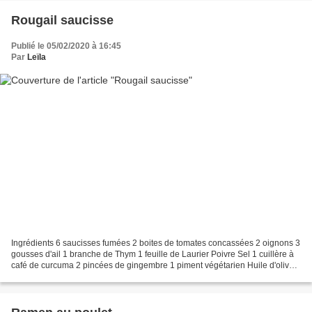
Rougail saucisse
Publié le 05/02/2020 à 16:45
Par
Leïla
Ingrédients 6 saucisses fumées 2 boites de tomates concassées 2 oignons 3
gousses d'ail 1 branche de Thym 1 feuille de Laurier Poivre Sel 1 cuillère à
café de curcuma 2 pincées de gingembre 1 piment végétarien Huile d'olive
Préparation Piquer les saucisses,...