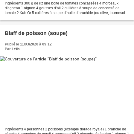
Ingrédients 300 g de riz une boite de tomates concassées 4 morceaux
d'agneau 1 oignon 4 gousses d’ail 2 cuillères à soupe de concentré de
tomate 2 Kub Or 5 cuillères à soupe d’huile d’arachide (ou olive, tournesol...)
1 cuillère à café de paprika 1 cuillère...
Blaff de poisson (soupe)
Publié le 11/03/2020 à 09:12
Par
Leïla
Ingrédients 4 personnes 2 poissons (exemple dorade royale) 1 branche de
cébette 4 branches de persil 4 gousses d'ail 2 piments végétarien 1 oignon 1