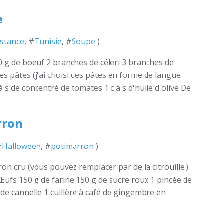
e
istance
, #
Tunisie
, #
Soupe
)
0 g de boeuf 2 branches de céleri 3 branches de
es pâtes (j'ai choisi des pâtes en forme de langue
 à s de concentré de tomates 1 c à s d'huile d'olive De
rron
#
Halloween
, #
potimarron
)
on cru (vous pouvez remplacer par de la citrouille.)
ufs 150 g de farine 150 g de sucre roux 1 pincée de
e de cannelle 1 cuillère à café de gingembre en