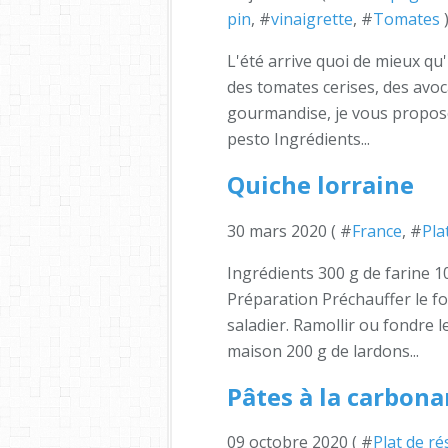
pin
, #
vinaigrette
, #
Tomates
L'été arrive quoi de mieux qu'
des tomates cerises, des avoc
gourmandise, je vous propose
pesto Ingrédients...
Quiche lorraine
30 mars 2020 ( #
France
, #
Pla
Ingrédients 300 g de farine 10
Préparation Préchauffer le fou
saladier. Ramollir ou fondre l
maison 200 g de lardons...
Pâtes à la carbona
09 octobre 2020 ( #
Plat de ré