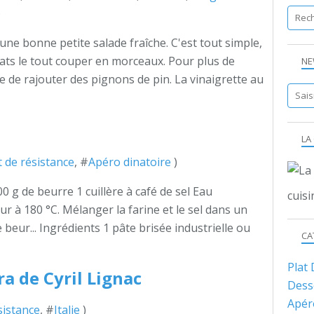
)
une bonne petite salade fraîche. C'est tout simple,
ats le tout couper en morceaux. Pour plus de
NE
 de rajouter des pignons de pin. La vinaigrette au
LA
t de résistance
, #
Apéro dinatoire
)
0 g de beurre 1 cuillère à café de sel Eau
cuisi
r à 180 °C. Mélanger la farine et le sel dans un
e beur... Ingrédients 1 pâte brisée industrielle ou
CA
Plat
ra de Cyril Lignac
Dess
Apér
sistance
, #
Italie
)