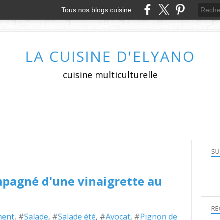
Tous nos blogs cuisine
LA CUISINE D'ELYANO
cuisine multiculturelle
SU
mpagné d'une vinaigrette au
RE
ment
, #
Salade
, #
Salade été
, #
Avocat
, #
Pignon de