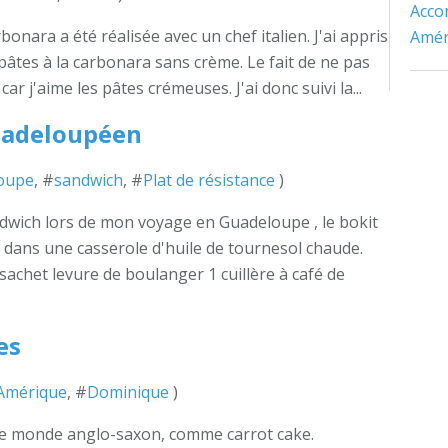
Acc
bonara a été réalisée avec un chef italien. J'ai appris
Amér
e pâtes à la carbonara sans crème. Le fait de ne pas
ar j'aime les pâtes crémeuses. J'ai donc suivi la...
uadeloupéen
oupe
, #
sandwich
, #
Plat de résistance
)
andwich lors de mon voyage en Guadeloupe , le bokit
it dans une casserole d'huile de tournesol chaude.
sachet levure de boulanger 1 cuillère à café de
es
Amérique
, #
Dominique
)
le monde anglo-saxon, comme carrot cake.