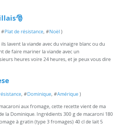
llais🎅
, #
Plat de résistance
, #
Noël
)
 ils lavent la viande avec du vinaigre blanc ou du
nt de faire mariner la viande avec un
eurs heures voire 24 heures, et je peux vous dire
ese
résistance
, #
Dominique
, #
Amérique
)
 macaroni aux fromage, cette recette vient de ma
 de la Dominique. Ingrédients 300 g de macaroni 180
omage à gratin (type 3 fromages) 40 cl de lait 5