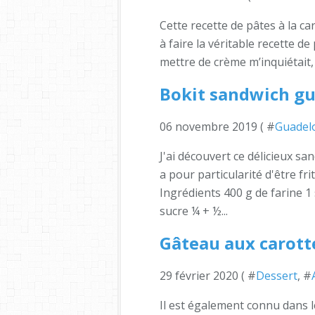
Cette recette de pâtes à la car
à faire la véritable recette d
mettre de crème m’inquiétait, c
Bokit sandwich g
06 novembre 2019 ( #
Guadel
J'ai découvert ce délicieux s
a pour particularité d'être fr
Ingrédients 400 g de farine 1 
sucre ¼ + ½...
Gâteau aux carott
29 février 2020 ( #
Dessert
, #
Il est également connu dans 